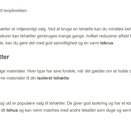
til teoplevelsen
hætter et miljøvenligt valg. Ved at bruge en tehætte kan du mindske b
rudover kan tehætter genbruges mange gange, hvilket reducerer affald 
te, kan du gøre det med god samvittighed og en varm
.
tekrus
tter
ige materialer. Hver type har sine fordele, når det gælder om at holde
ne materialer til din
.
isoleret tehætte
 uld er populære valg til tehætter. De giver god isolering og har et k
 dit
og kan nemt matches med andre tekstiler som duge og servie
tehus