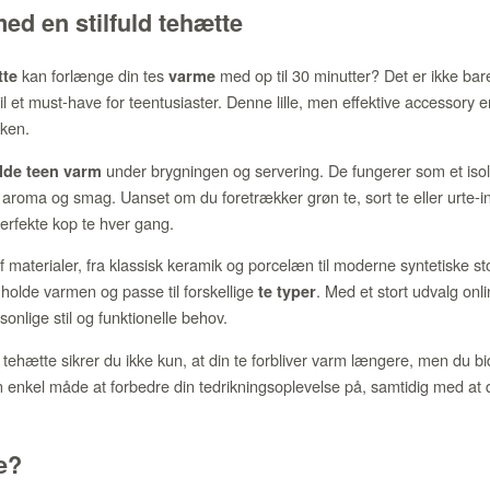
ed en stilfuld tehætte
kan forlænge din tes
med op til 30 minutter? Det er ikke bar
tte
varme
til et must-have for teentusiaster. Denne lille, men effektive accessory 
økken.
under brygningen og servering. De fungerer som et iso
lde teen varm
aroma og smag. Uanset om du foretrækker grøn te, sort te eller urte-i
erfekte kop te hver gang.
f materialer, fra klassisk keramik og porcelæn til moderne syntetiske st
t holde varmen og passe til forskellige
. Med et stort udvalg onl
te typer
sonlige stil og funktionelle behov.
s tehætte sikrer du ikke kun, at din te forbliver varm længere, men du b
n enkel måde at forbedre din tedrikningsoplevelse på, samtidig med at
e?