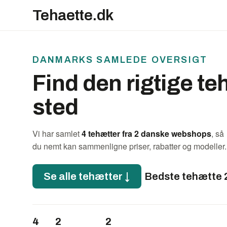
Tehaette.dk
DANMARKS SAMLEDE OVERSIGT
Find den rigtige te
sted
Vi har samlet
4 tehætter fra 2 danske webshops
, så
du nemt kan sammenligne priser, rabatter og modeller.
Se alle tehætter ↓
Bedste tehætte
4
2
2