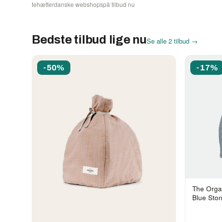
tehætter
danske webshops
på tilbud nu
Bedste tilbud lige nu
Se alle 2 tilbud →
-50%
-17%
The Orga
Blue Sto