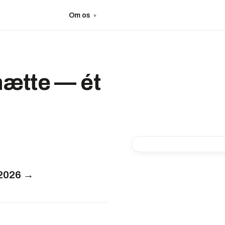
Om os
▼
hætte — ét
-50%
 2026 →