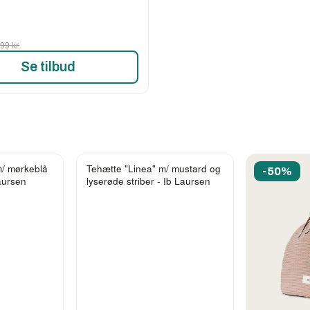
99 kr.
Se tilbud
m/ mørkeblå
Tehætte "Linea" m/ mustard og
-50%
Laursen
lyserøde striber - Ib Laursen