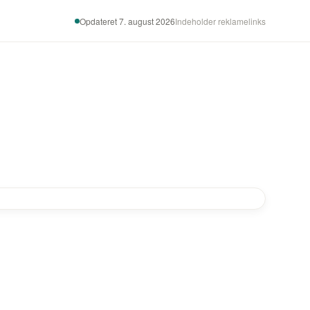
Opdateret 7. august 2026
Indeholder reklamelinks
-17%
-50%