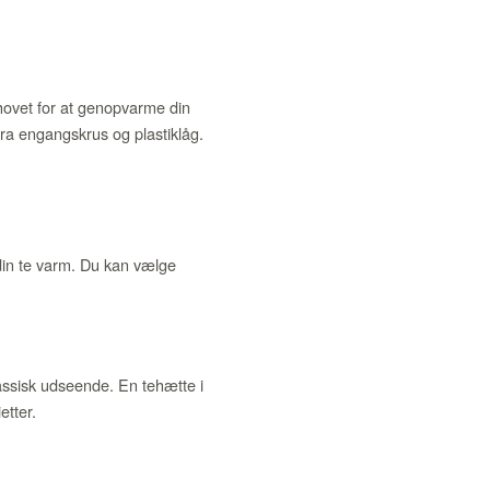
ehovet for at genopvarme din
fra engangskrus og plastiklåg.
 din te varm. Du kan vælge
lassisk udseende. En tehætte i
tter.