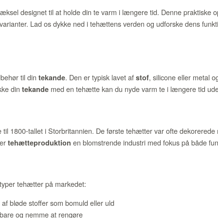
æksel designet til at holde din te varm i længere tid. Denne praktiske o
 varianter. Lad os dykke ned i tehættens verden og udforske dens funkti
behør til din
. Den er typisk lavet af
, silicone eller metal o
tekande
stof
kke din
med en tehætte kan du nyde varm te i længere tid ud
tekande
 til 1800-tallet i Storbritannien. De første tehætter var ofte dekorerede
 er
en blomstrende industri med fokus på både funk
tehætteproduktion
 typer tehætter på markedet:
 af bløde stoffer som bomuld eller uld
ldbare og nemme at rengøre