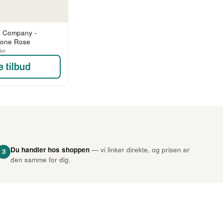
c Company -
tone Rose
kr.
e tilbud
Du handler hos shoppen
— vi linker direkte, og prisen er
3
den samme for dig.