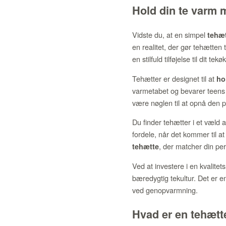
Hold din te varm m
Vidste du, at en simpel
tehæ
en realitet, der gør tehætten 
en stilfuld tilføjelse til dit tek
Tehætter er designet til at
ho
varmetabet og bevarer teens 
være nøglen til at opnå den p
Du finder tehætter i et væld a
fordele, når det kommer til a
, der matcher din per
tehætte
Ved at investere i en kvalitet
bæredygtig tekultur. Det er e
ved genopvarmning.
Hvad er en tehætt