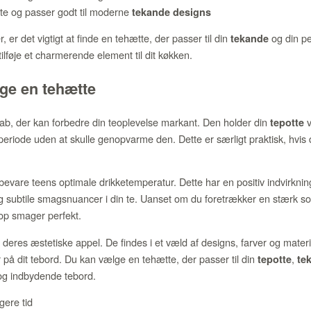
te og passer godt til moderne
tekande designs
 er det vigtigt at finde en tehætte, der passer til din
og din pe
tekande
ilføje et charmerende element til dit køkken.
uge en tehætte
kab, der kan forbedre din teoplevelse markant. Den holder din
v
tepotte
eriode uden at skulle genopvarme den. Dette er særligt praktisk, hvis
 bevare teens optimale drikketemperatur. Dette har en positiv indvirkn
ubtile smagsnuancer i din te. Uanset om du foretrækker en stærk sort t
kop smager perfekt.
deres æstetiske appel. De findes i et væld af designs, farver og materia
på dit tebord. Du kan vælge en tehætte, der passer til din
,
tepotte
te
og indbydende tebord.
gere tid