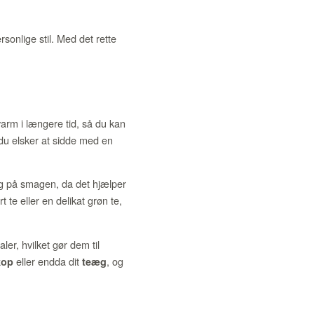
rsonlige stil. Med det rette
arm i længere tid, så du kan
 du elsker at sidde med en
ing på smagen, da det hjælper
e eller en delikat grøn te,
ler, hvilket gør dem til
eller endda dit
, og
kop
teæg