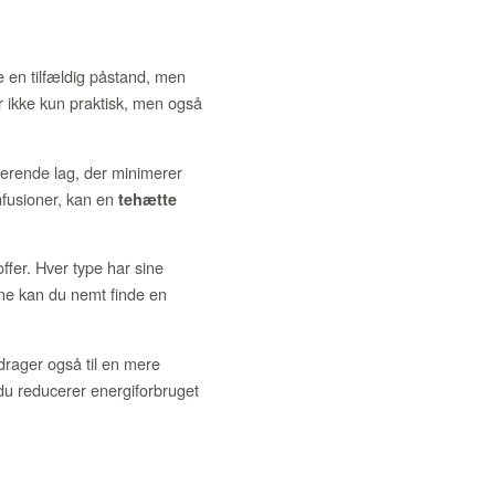
e en tilfældig påstand, men
er ikke kun praktisk, men også
lerende lag, der minimerer
nfusioner, kan en
tehætte
offer. Hver type har sine
ine kan du nemt finde en
idrager også til en mere
 du reducerer energiforbruget