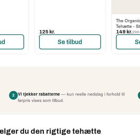
The Organi
Tehætte - S
125 kr.
149 kr.
299 
ud
Se tilbud
S
Vi tjekker rabatterne
— kun reelle nedslag i forhold til
2
førpris vises som tilbud.
lger du den rigtige tehætte